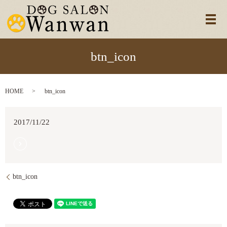
メ
btn_icon
HOME
btn_icon
2017/11/22
btn_icon